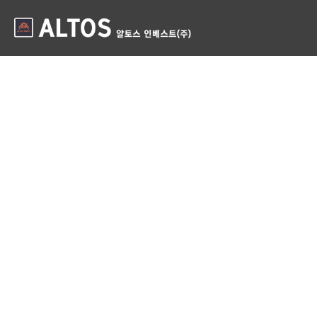
대한민국 NO.1 분양대행사
ALTOS 인베스트
알토스 인베스트㈜ 은 부동산 개발과 분양대행 및 사후관리는 물론
상품기획 및 사업 타당성 분석까지 이론적 배경과 값진 경험을 갖춘
최고의 전문 인력으로 구성된
Total Consulting and Development
회
사입니다.