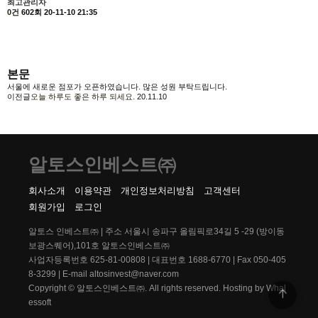
최고관리자
0건
602회
20-11-10 21:35
본문
서울에 새로운 점포가 오픈하였습니다. 많은 성원 부탁드립니다.
이전글
오늘 하루도 좋은 하루 되세요.
20.11.10
알토스인베스트㈜
회사소개
이용약관
개인정보처리방침
고객센터
회원가입
로그인
알토스 인베스트㈜ | 주소 서울시 송파구 올림픽로34길 5 -29 (방이동
보광스퀘어),101호 알토스인베스트㈜
사업자등록번호 625-81-00808 | 대표번호 1688-6770 | Fax 050-405
8-3299 | E-mail altosinvest@naver.com
Copyright © 알토스인베스트㈜. All rights reserved.
Hosting by Whal
essoft