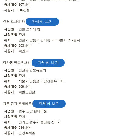
총세대수
107세대
시공사
DK건설
자세히 보기
인천 도시에 창
사업명
인천 도시에 창
사업유형
주거
위치
인천시 남동구 간석동 217-3번지 외 2필지
총세대수
293세대
시공사
㈜엔디
자세히 보기
당산동 반도유보라
사업명
당산동 반도유보라
사업유형
주거
위치
서울시 영등포구 당산동4가 96
총세대수
299세대
시공사
㈜반도건설
자세히 보기
광주 금강 펜테리움
사업명
광주 금강 펜테리움
사업유형
주거
위치
경기도 광주시 송정동 산3-2
총세대수
694세대
시공사
금강주택㈜