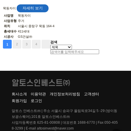
자세히 보기
묵동자이
사업명
묵동자이
사업유형
주거
위치
서울시 중랑구 묵동 164-4
총세대수
411세대
시공사
GS건설㈜
검색
2
3
4
1
알토스인베스트㈜
회사소개
이용약관
개인정보처리방침
고객센터
회원가입
로그인
알토스 인베스트㈜ | 주소 서울시 송파구 올림픽로34길 5 -29 (방이동
보광스퀘어),101호 알토스인베스트㈜
사업자등록번호 625-81-00808 | 대표번호 1688-6770 | Fax 050-405
8-3299 | E-mail altosinvest@naver.com