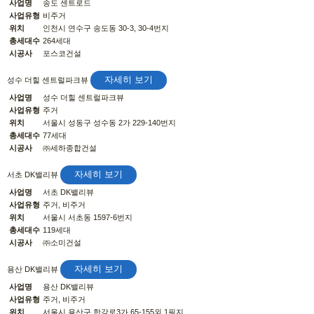
사업명
송도 센트로드
사업유형
비주거
위치
인천시 연수구 송도동 30-3, 30-4번지
총세대수
264세대
시공사
포스코건설
자세히 보기
성수 더힐 센트럴파크뷰
사업명
성수 더힐 센트럴파크뷰
사업유형
주거
위치
서울시 성동구 성수동 2가 229-140번지
총세대수
77세대
시공사
㈜세하종합건설
자세히 보기
서초 DK밸리뷰
사업명
서초 DK밸리뷰
사업유형
주거, 비주거
위치
서울시 서초동 1597-6번지
총세대수
119세대
시공사
㈜소미건설
자세히 보기
용산 DK밸리뷰
사업명
용산 DK밸리뷰
사업유형
주거, 비주거
위치
서울시 용산구 한강로3가 65-155외 1필지