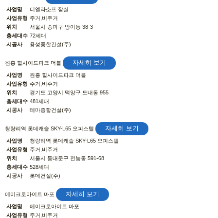
사업명
더엘라소프 잠실
사업유형
주거,비주거
위치
서울시 송파구 방이동 38-3
총세대수
72세대
시공사
용성종합건설(주)
자세히 보기
원흥 힐사이드파크 더블
사업명
원흥 힐사이드파크 더블
사업유형
주거,비주거
위치
경기도 고양시 덕양구 도내동 955
총세대수
481세대
시공사
테마종합건설(주)
자세히 보기
청량리역 롯데캐슬 SKY-L65 오피스텔
사업명
청량리역 롯데캐슬 SKY-L65 오피스텔
사업유형
주거,비주거
위치
서울시 동대문구 전농동 591-68
총세대수
528세대
시공사
롯데건설(주)
자세히 보기
에이크로아이트 마포
사업명
에이크로아이트 마포
사업유형
주거,비주거