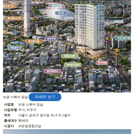
자세히 보기
보광 스퀘어 잠실
사업명
보광 스퀘어 잠실
사업유형
주거, 비주거
위치
서울시 송파구 방이동 41-3 외 1필지
총세대수
90세대
시공사
㈜은일종합건설