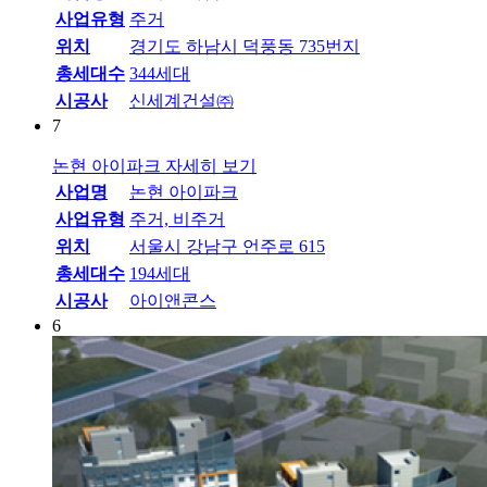
사업유형
주거
위치
경기도 하남시 덕풍동 735번지
총세대수
344세대
시공사
신세계건설㈜
7
논현 아이파크
자세히 보기
사업명
논현 아이파크
사업유형
주거, 비주거
위치
서울시 강남구 언주로 615
총세대수
194세대
시공사
아이앤콘스
6