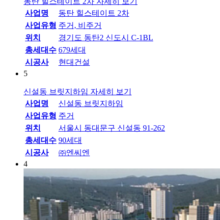
동탄 힐스테이트 2차
자세히 보기
사업명
동탄 힐스테이트 2차
사업유형
주거, 비주거
위치
경기도 동탄2 신도시 C-1BL
총세대수
679세대
시공사
현대건설
5
신설동 브릿지하임
자세히 보기
사업명
신설동 브릿지하임
사업유형
주거
위치
서울시 동대문구 신설동 91-262
총세대수
90세대
시공사
㈜엔씨엔
4