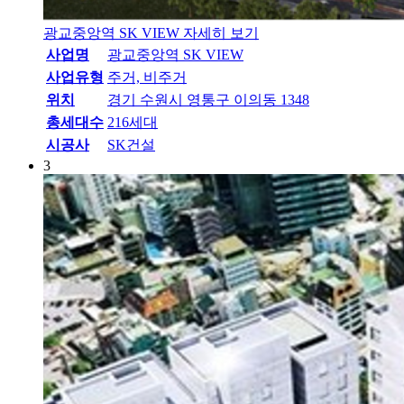
광교중앙역 SK VIEW
자세히 보기
사업명
광교중앙역 SK VIEW
사업유형
주거, 비주거
위치
경기 수원시 영통구 이의동 1348
총세대수
216세대
시공사
SK건설
3