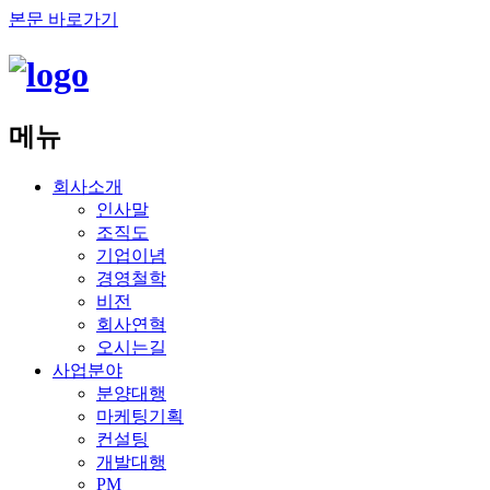
본문 바로가기
메뉴
회사소개
인사말
조직도
기업이념
경영철학
비전
회사연혁
오시는길
사업분야
분양대행
마케팅기획
컨설팅
개발대행
PM