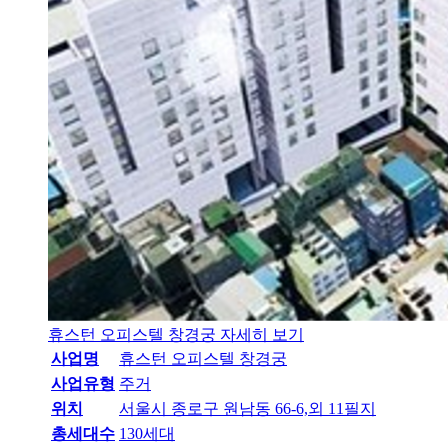
휴스턴 오피스텔 창경궁
자세히 보기
사업명
휴스턴 오피스텔 창경궁
사업유형
주거
위치
서울시 종로구 원남동 66-6,외 11필지
총세대수
130세대