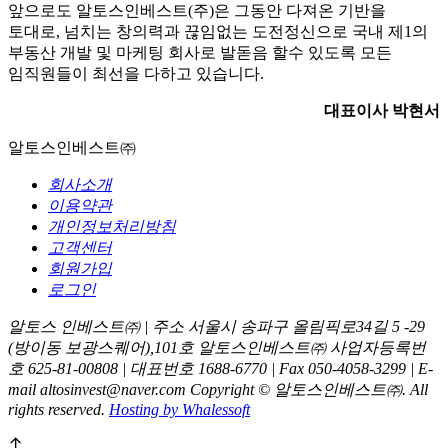
앞으로도 알토스인베스트(주)은 그동안 다져온 기반을
토대로, 넘치는 창의력과 끊임없는 도전정신으로 국내 제1의
부동산 개발 및 마케팅 회사로 발돋음 할수 있도록 모든
임직원들이 최선을 다하고 있습니다.
대표이사 박현서
알토스인베스트㈜
회사소개
이용약관
개인정보처리방침
고객센터
회원가입
로그인
알토스 인베스트㈜ | 주소 서울시 송파구 올림픽로34길 5 -29
(방이동 보광스퀘어),101호 알토스인베스트㈜
사업자등록번
호 625-81-00808 | 대표번호 1688-6770 | Fax 050-4058-3299 | E-
mail altosinvest@naver.com
Copyright © 알토스인베스트㈜. All
rights reserved.
Hosting by Whalessoft