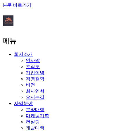
본문 바로가기
메뉴
회사소개
인사말
조직도
기업이념
경영철학
비전
회사연혁
오시는길
사업분야
분양대행
마케팅기획
컨설팅
개발대행